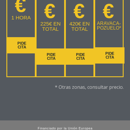
€
€
€
€
1 HORA
225€ EN
420€ EN
ARAVACA-
POZUELO*
TOTAL
TOTAL
PIDE
CITA
PIDE
PIDE
PIDE
CITA
CITA
CITA
* Otras zonas, consultar precio.
Financiado por la Unión Europea